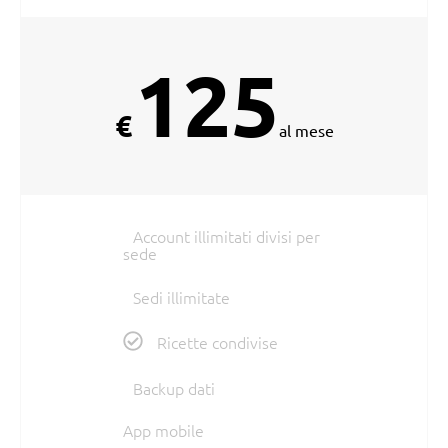
125
€
al mese
Account illimitati divisi per
sede
Sedi illimitate
Ricette condivise
Backup dati
App mobile