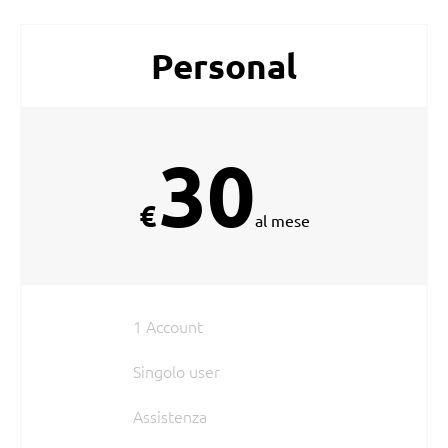
Personal
30
€
al mese
1 Account
Singolo user
Assistenza